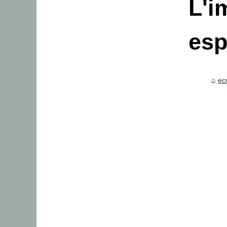
L'i
esp
ec