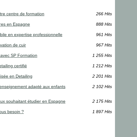
tre centre de formation
266 Hits
aires en Espagne
888 Hits
ile en expertise professionnelle
961 Hits
vation de cuir
967 Hits
r avec SP Formation
1 255 Hits
ailing certifié
1 212 Hits
isée en Detailing
2 201 Hits
n enseignement adapté aux enfants
2 102 Hits
aux souhaitant étudier en Espagne
2 175 Hits
ous besoin ?
1 897 Hits