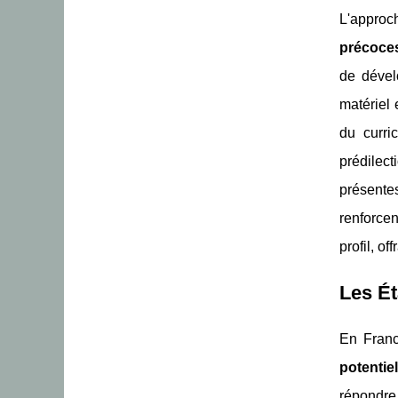
L'approc
précoce
de dével
matériel 
du curri
prédilect
présente
renforcen
profil, o
Les Ét
En Franc
potentiel
répondre 