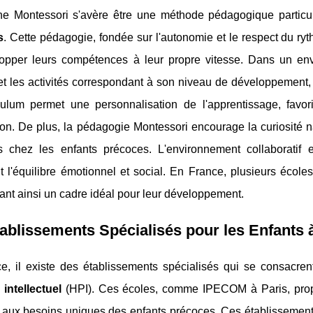
he Montessori s'avère être une méthode pédagogique partic
s
. Cette pédagogie, fondée sur l'autonomie et le respect du r
opper leurs compétences à leur propre vitesse. Dans un envi
et les activités correspondant à son niveau de développement, lu
culum permet une personnalisation de l'apprentissage, favo
ion. De plus, la pédagogie Montessori encourage la curiosité nat
s chez les enfants précoces. L'environnement collaboratif 
t l'équilibre émotionnel et social. En France, plusieurs écol
ffrant ainsi un cadre idéal pour leur développement.
ablissements Spécialisés pour les Enfants à 
e, il existe des établissements spécialisés qui se consacre
 intellectuel
(HPI). Ces écoles, comme IPECOM à Paris, pro
aux besoins uniques des enfants précoces. Ces établissements 