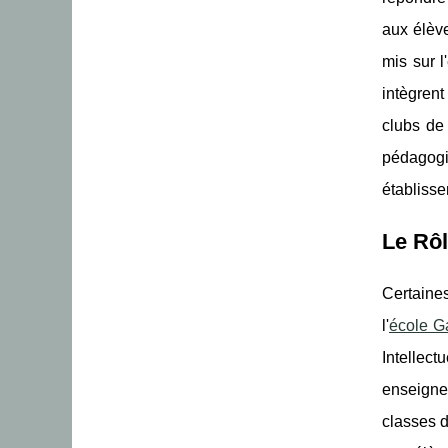
aux élève
mis sur l
intègren
clubs de
pédagogi
établiss
Le Rôl
Certaines
l'
école Ga
Intellect
enseigne
classes 