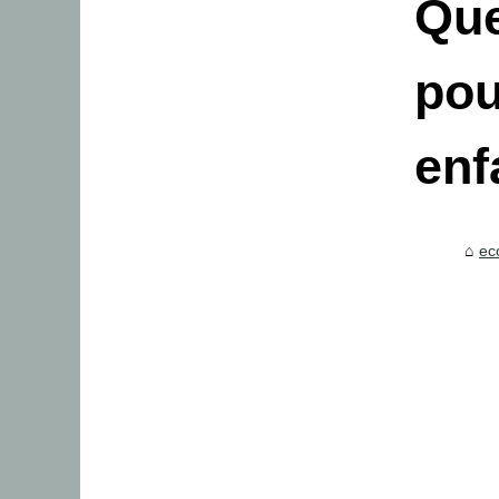
Que
pou
enf
ec