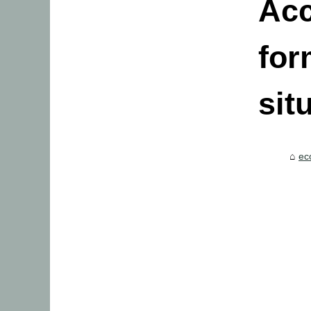
Acc
for
sit
ec