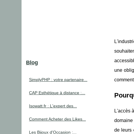
L'industr
souhaite
accessibl
Blog
une oblig
SimplyPHP : votre partenaire...
comment l
CAP Esthétique à distance :...
Pourqu
Isowatt.fr : L'expert des...
L'accès 
Comment Acheter des Likes...
domaine d
de leurs 
Les Bijoux d'Occasion :...