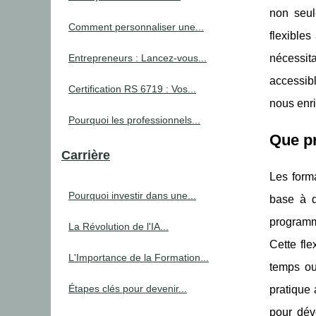
non seul
Comment personnaliser une...
flexible
Entrepreneurs : Lancez-vous...
nécessit
accessibl
Certification RS 6719 : Vos...
nous enri
Pourquoi les professionnels...
Que pr
Carrière
Les form
Pourquoi investir dans une...
base à d
programme
La Révolution de l'IA...
Cette fle
L'Importance de la Formation...
temps ou
Étapes clés pour devenir...
pratique 
pour dév