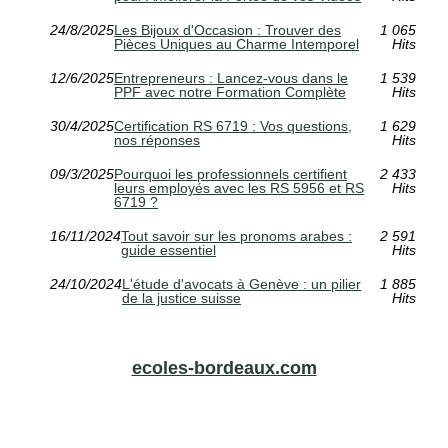
24/8/2025
Les Bijoux d'Occasion : Trouver des
1 065
Pièces Uniques au Charme Intemporel
Hits
12/6/2025
Entrepreneurs : Lancez-vous dans le
1 539
PPF avec notre Formation Complète
Hits
30/4/2025
Certification RS 6719 : Vos questions,
1 629
nos réponses
Hits
09/3/2025
Pourquoi les professionnels certifient
2 433
leurs employés avec les RS 5956 et RS
Hits
6719 ?
16/11/2024
Tout savoir sur les pronoms arabes :
2 591
guide essentiel
Hits
24/10/2024
L'étude d'avocats à Genève : un pilier
1 885
de la justice suisse
Hits
ecoles-bordeaux.com