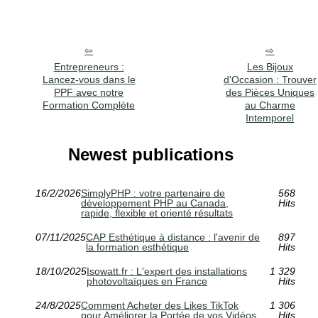
Entrepreneurs :
Les Bijoux
Lancez-vous dans le
d'Occasion : Trouver
PPF avec notre
des Pièces Uniques
Formation Complète
au Charme
Intemporel
Newest publications
16/2/2026
SimplyPHP : votre partenaire de
568
développement PHP au Canada,
Hits
rapide, flexible et orienté résultats
07/11/2025
CAP Esthétique à distance : l'avenir de
897
la formation esthétique
Hits
18/10/2025
Isowatt.fr : L'expert des installations
1 329
photovoltaïques en France
Hits
24/8/2025
Comment Acheter des Likes TikTok
1 306
pour Améliorer la Portée de vos Vidéos
Hits