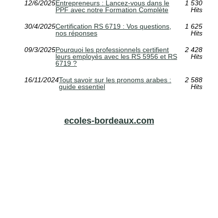
12/6/2025
Entrepreneurs : Lancez-vous dans le
1 530
PPF avec notre Formation Complète
Hits
30/4/2025
Certification RS 6719 : Vos questions,
1 625
nos réponses
Hits
09/3/2025
Pourquoi les professionnels certifient
2 428
leurs employés avec les RS 5956 et RS
Hits
6719 ?
16/11/2024
Tout savoir sur les pronoms arabes :
2 588
guide essentiel
Hits
ecoles-bordeaux.com