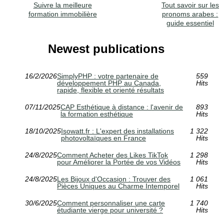
Suivre la meilleure
Tout savoir sur les
formation immobilière
pronoms arabes :
guide essentiel
Newest publications
16/2/2026
SimplyPHP : votre partenaire de
559
développement PHP au Canada,
Hits
rapide, flexible et orienté résultats
07/11/2025
CAP Esthétique à distance : l'avenir de
893
la formation esthétique
Hits
18/10/2025
Isowatt.fr : L'expert des installations
1 322
photovoltaïques en France
Hits
24/8/2025
Comment Acheter des Likes TikTok
1 298
pour Améliorer la Portée de vos Vidéos
Hits
24/8/2025
Les Bijoux d'Occasion : Trouver des
1 061
Pièces Uniques au Charme Intemporel
Hits
30/6/2025
Comment personnaliser une carte
1 740
étudiante vierge pour université ?
Hits