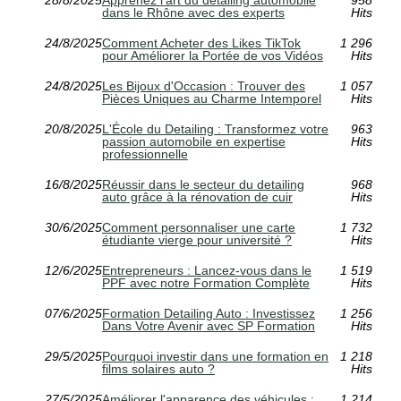
28/8/2025
Apprenez l'art du detailing automobile
958
dans le Rhône avec des experts
Hits
24/8/2025
Comment Acheter des Likes TikTok
1 296
pour Améliorer la Portée de vos Vidéos
Hits
24/8/2025
Les Bijoux d'Occasion : Trouver des
1 057
Pièces Uniques au Charme Intemporel
Hits
20/8/2025
L'École du Detailing : Transformez votre
963
passion automobile en expertise
Hits
professionnelle
16/8/2025
Réussir dans le secteur du detailing
968
auto grâce à la rénovation de cuir
Hits
30/6/2025
Comment personnaliser une carte
1 732
étudiante vierge pour université ?
Hits
12/6/2025
Entrepreneurs : Lancez-vous dans le
1 519
PPF avec notre Formation Complète
Hits
07/6/2025
Formation Detailing Auto : Investissez
1 256
Dans Votre Avenir avec SP Formation
Hits
29/5/2025
Pourquoi investir dans une formation en
1 218
films solaires auto ?
Hits
27/5/2025
Améliorer l'apparence des véhicules :
1 214